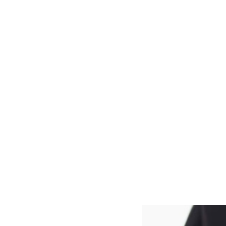
accompagnée. Au
mieux-être opti
Membre du résea
*** Acceptée par
RE