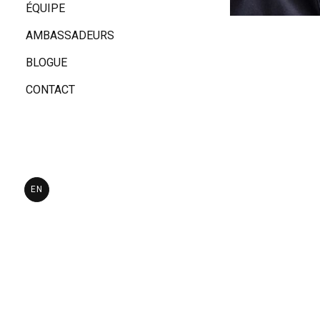
ÉQUIPE
AMBASSADEURS
BLOGUE
CONTACT
Passionnée par 
formation en ma
traitement de l’
Curieuse et tou
psychologie et l
EN
métaphysique. 
humain dans tou
Aujourd’hui, j’
adaptés aux bes
fluidité du corp
J’ai à cœur de 