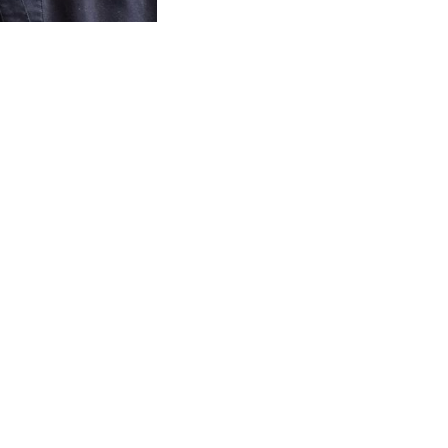
la santé globale et le mieux-être, je cumule plus de 170
ssothérapie, en kinésithérapie, ainsi qu’une spécialisati
épaule.
jours motivée à approfondir mes connaissances, j’ai égal
a stratégie d’affaires à l’UQAM, en plus de détenir une M
Ces connaissances variées renforcent ma capacité à ac
te sa richesse et sa complexité.
intègre l’ensemble de ces approches pour offrir des soins
oins de chacun. Mon objectif : améliorer le bien-être phy
s pour permettre de réaliser ses activités quotidiennes e
créer un espace où chaque personne se sent accueillie, 