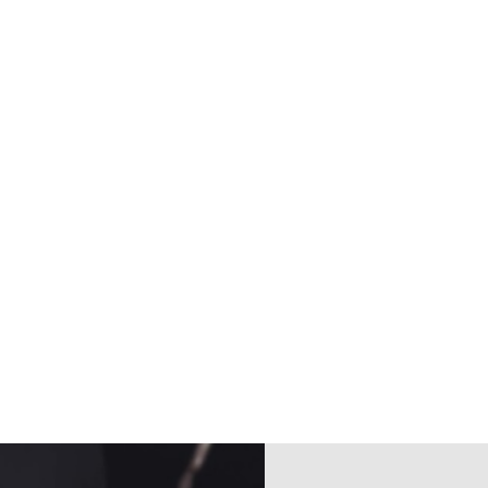
 plaisir de vous rencontrer et de vous soutenir sur vot
mal.
u des massothérapeutes professionnels du Québec
 toutes les compagnies d'assurances pour Massothérapie-Ki
TOUR