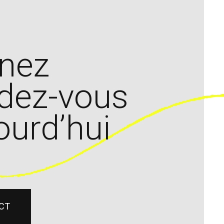
nez
dez-vous
ourd’hui
CT