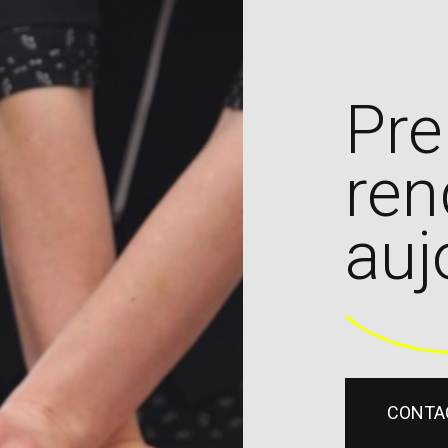
Pre
ren
auj
CONTA